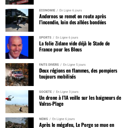
ÉCONOMIE
En Ligne 6 jours
Andernos se remet en route après
l’incendie, loin des allées bondées
SPORTS
En Ligne 6 jours
La folie Zidane vide déjà le Stade de
France pour les Bleus
FAITS DIVERS
En Ligne 5 jours
Deux régions en flammes, des pompiers
toujours mobilisés
SOCIÉTÉ
En Ligne 3 jours
Un drone à l’IA veille sur les baigneurs de
Valras-Plage
NEWS
En Ligne 6 jours
Après le mégafeu, Le Porge se mue en