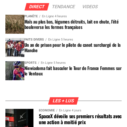
DIRECT
TENDANCE
VIDEOS
PLANÈTE
En Ligne 4 heures
Maïs au plus bas, légumes détruits, lait en chute, l’été
bouleverse les fermes françaises
FAITS DIVERS
En Ligne 5 heures
Un an de prison pour le pilote du canot surchargé de la
Manche
SPORTS
En Ligne 5 heures
Niewiadoma fait basculer le Tour de France Femmes sur
le Ventoux
LES + LUS
ÉCONOMIE
En Ligne 4 jours
SpaceX dévoile ses premiers résultats avec
une action à moitié prix