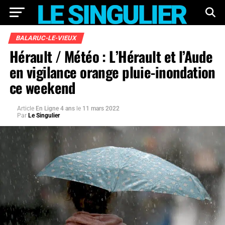
BALARUC-LE-VIEUX
Hérault / Météo : L’Hérault et l’Aude
en vigilance orange pluie-inondation
ce weekend
Article
En Ligne 4 ans
le
11 mars 2022
Par
Le Singulier