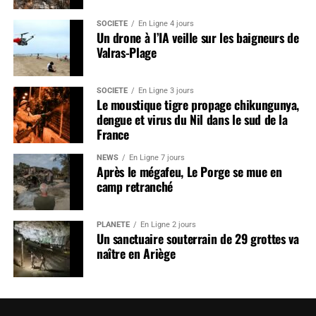
SOCIÉTÉ
En Ligne 4 jours
Un drone à l’IA veille sur les baigneurs de
Valras-Plage
SOCIÉTÉ
En Ligne 3 jours
Le moustique tigre propage chikungunya,
dengue et virus du Nil dans le sud de la
France
NEWS
En Ligne 7 jours
Après le mégafeu, Le Porge se mue en
camp retranché
PLANÈTE
En Ligne 2 jours
Un sanctuaire souterrain de 29 grottes va
naître en Ariège