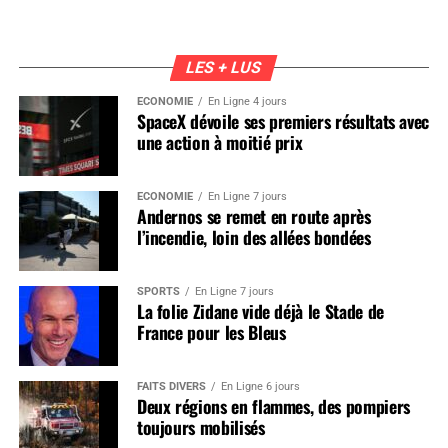
LES + LUS
ÉCONOMIE
En Ligne 4 jours
SpaceX dévoile ses premiers résultats avec
une action à moitié prix
ÉCONOMIE
En Ligne 7 jours
Andernos se remet en route après
l’incendie, loin des allées bondées
SPORTS
En Ligne 7 jours
La folie Zidane vide déjà le Stade de
France pour les Bleus
FAITS DIVERS
En Ligne 6 jours
Deux régions en flammes, des pompiers
toujours mobilisés