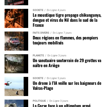
SOCIÉTÉ
En Ligne 4 jours
Le moustique tigre propage chikungunya,
dengue et virus du Nil dans le sud de la
France
FAITS DIVERS
En Ligne 7 jours
Deux régions en flammes, des pompiers
toujours mobilisés
PLANÈTE
En Ligne 3 jours
Un sanctuaire souterrain de 29 grottes va
naître en Ariège
SOCIÉTÉ
En Ligne 5 jours
Un drone à l’IA veille sur les baigneurs de
Valras-Plage
POLITIQUE
En Ligne 3 jours
La Corse face à un ultimatum armé