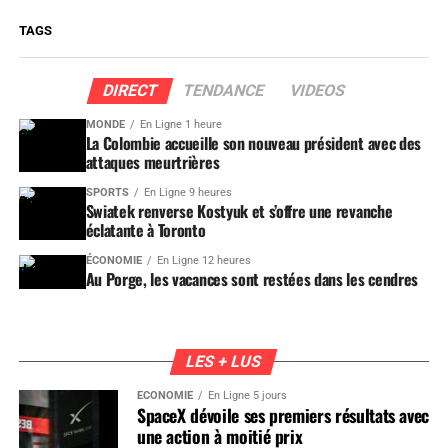
TAGS
DIRECT
TENDANCE
VIDEOS
MONDE
En Ligne 1 heure
La Colombie accueille son nouveau président avec des
attaques meurtrières
SPORTS
En Ligne 9 heures
Swiatek renverse Kostyuk et s’offre une revanche
éclatante à Toronto
ÉCONOMIE
En Ligne 12 heures
Au Porge, les vacances sont restées dans les cendres
LES + LUS
ÉCONOMIE
En Ligne 5 jours
SpaceX dévoile ses premiers résultats avec
une action à moitié prix