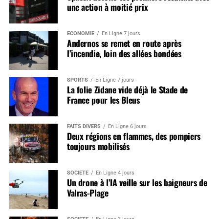
une action à moitié prix
ÉCONOMIE
En Ligne 7 jours
Andernos se remet en route après
l’incendie, loin des allées bondées
SPORTS
En Ligne 7 jours
La folie Zidane vide déjà le Stade de
France pour les Bleus
FAITS DIVERS
En Ligne 6 jours
Deux régions en flammes, des pompiers
toujours mobilisés
SOCIÉTÉ
En Ligne 4 jours
Un drone à l’IA veille sur les baigneurs de
Valras-Plage