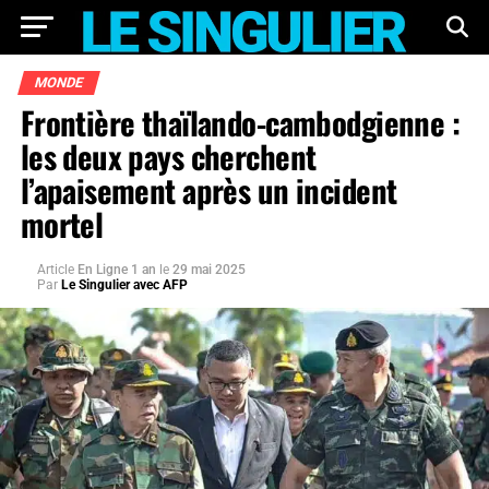
MONDE
Frontière thaïlando-cambodgienne :
les deux pays cherchent
l’apaisement après un incident
mortel
Article
En Ligne 1 an
le
29 mai 2025
Par
Le Singulier avec AFP