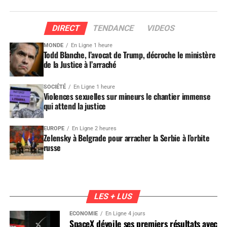
DIRECT
TENDANCE
VIDEOS
MONDE
En Ligne 1 heure
Todd Blanche, l’avocat de Trump, décroche le ministère
de la Justice à l’arraché
SOCIÉTÉ
En Ligne 1 heure
Violences sexuelles sur mineurs le chantier immense
qui attend la justice
EUROPE
En Ligne 2 heures
Zelensky à Belgrade pour arracher la Serbie à l’orbite
russe
LES + LUS
ÉCONOMIE
En Ligne 4 jours
SpaceX dévoile ses premiers résultats avec