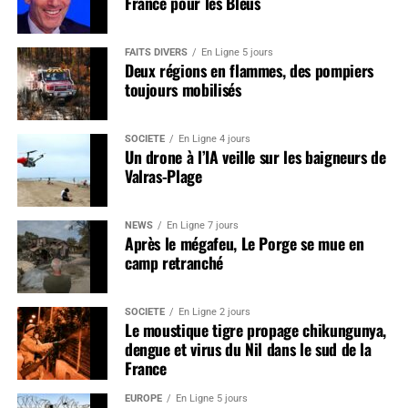
France pour les Bleus
FAITS DIVERS
En Ligne 5 jours
Deux régions en flammes, des pompiers
toujours mobilisés
SOCIÉTÉ
En Ligne 4 jours
Un drone à l’IA veille sur les baigneurs de
Valras-Plage
NEWS
En Ligne 7 jours
Après le mégafeu, Le Porge se mue en
camp retranché
SOCIÉTÉ
En Ligne 2 jours
Le moustique tigre propage chikungunya,
dengue et virus du Nil dans le sud de la
France
EUROPE
En Ligne 5 jours