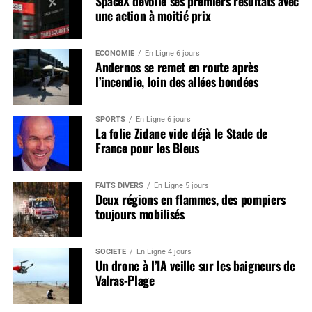
SpaceX dévoile ses premiers résultats avec
une action à moitié prix
ÉCONOMIE
En Ligne 6 jours
Andernos se remet en route après
l’incendie, loin des allées bondées
SPORTS
En Ligne 6 jours
La folie Zidane vide déjà le Stade de
France pour les Bleus
FAITS DIVERS
En Ligne 5 jours
Deux régions en flammes, des pompiers
toujours mobilisés
SOCIÉTÉ
En Ligne 4 jours
Un drone à l’IA veille sur les baigneurs de
Valras-Plage