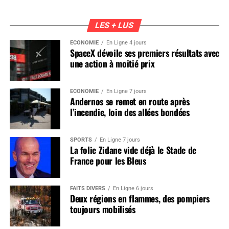
LES + LUS
ÉCONOMIE
En Ligne 4 jours
SpaceX dévoile ses premiers résultats avec
une action à moitié prix
ÉCONOMIE
En Ligne 7 jours
Andernos se remet en route après
l’incendie, loin des allées bondées
SPORTS
En Ligne 7 jours
La folie Zidane vide déjà le Stade de
France pour les Bleus
FAITS DIVERS
En Ligne 6 jours
Deux régions en flammes, des pompiers
toujours mobilisés