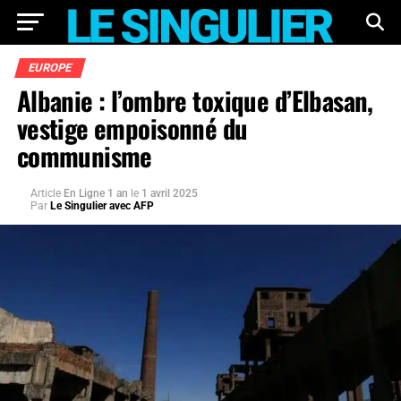
EUROPE
Albanie : l’ombre toxique d’Elbasan,
vestige empoisonné du
communisme
Article
En Ligne 1 an
le
1 avril 2025
Par
Le Singulier avec AFP