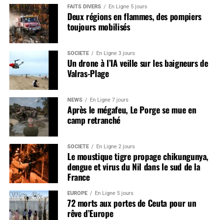
FAITS DIVERS
En Ligne 5 jours
Deux régions en flammes, des pompiers
toujours mobilisés
SOCIÉTÉ
En Ligne 3 jours
Un drone à l’IA veille sur les baigneurs de
Valras-Plage
NEWS
En Ligne 7 jours
Après le mégafeu, Le Porge se mue en
camp retranché
SOCIÉTÉ
En Ligne 2 jours
Le moustique tigre propage chikungunya,
dengue et virus du Nil dans le sud de la
France
EUROPE
En Ligne 5 jours
72 morts aux portes de Ceuta pour un
rêve d’Europe