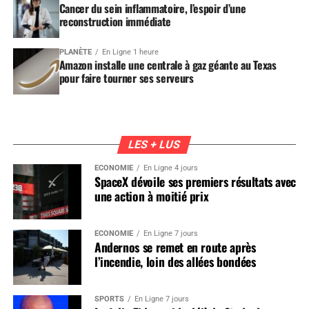
Cancer du sein inflammatoire, l’espoir d’une
reconstruction immédiate
PLANÈTE
En Ligne 1 heure
Amazon installe une centrale à gaz géante au Texas
pour faire tourner ses serveurs
LES + LUS
ÉCONOMIE
En Ligne 4 jours
SpaceX dévoile ses premiers résultats avec
une action à moitié prix
ÉCONOMIE
En Ligne 7 jours
Andernos se remet en route après
l’incendie, loin des allées bondées
SPORTS
En Ligne 7 jours