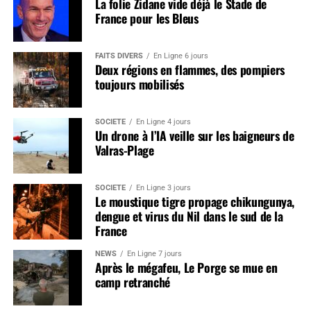
La folie Zidane vide déjà le Stade de
France pour les Bleus
FAITS DIVERS
En Ligne 6 jours
Deux régions en flammes, des pompiers
toujours mobilisés
SOCIÉTÉ
En Ligne 4 jours
Un drone à l’IA veille sur les baigneurs de
Valras-Plage
SOCIÉTÉ
En Ligne 3 jours
Le moustique tigre propage chikungunya,
dengue et virus du Nil dans le sud de la
France
NEWS
En Ligne 7 jours
Après le mégafeu, Le Porge se mue en
camp retranché