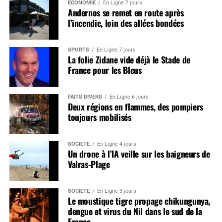
ÉCONOMIE
En Ligne 7 jours
Andernos se remet en route après
l’incendie, loin des allées bondées
SPORTS
En Ligne 7 jours
La folie Zidane vide déjà le Stade de
France pour les Bleus
FAITS DIVERS
En Ligne 6 jours
Deux régions en flammes, des pompiers
toujours mobilisés
SOCIÉTÉ
En Ligne 4 jours
Un drone à l’IA veille sur les baigneurs de
Valras-Plage
SOCIÉTÉ
En Ligne 3 jours
Le moustique tigre propage chikungunya,
dengue et virus du Nil dans le sud de la
France