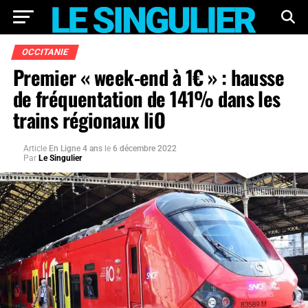
OCCITANIE
Premier « week-end à 1€ » : hausse
de fréquentation de 141% dans les
trains régionaux liO
Article
En Ligne 4 ans
le
6 décembre 2022
Par
Le Singulier