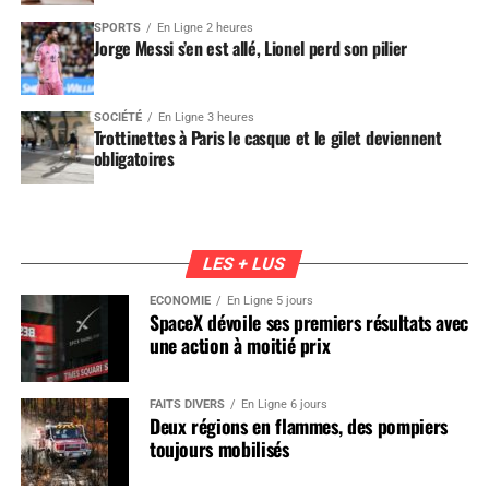
SPORTS
En Ligne 2 heures
Jorge Messi s’en est allé, Lionel perd son pilier
SOCIÉTÉ
En Ligne 3 heures
Trottinettes à Paris le casque et le gilet deviennent
obligatoires
LES + LUS
ÉCONOMIE
En Ligne 5 jours
SpaceX dévoile ses premiers résultats avec
une action à moitié prix
FAITS DIVERS
En Ligne 6 jours
Deux régions en flammes, des pompiers
toujours mobilisés