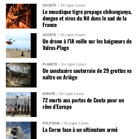
SOCIÉTÉ
En Ligne 3 jours
Le moustique tigre propage chikungunya,
dengue et virus du Nil dans le sud de la
France
SOCIÉTÉ
En Ligne 4 jours
Un drone à l’IA veille sur les baigneurs de
Valras-Plage
PLANÈTE
En Ligne 2 jours
Un sanctuaire souterrain de 29 grottes va
naître en Ariège
EUROPE
En Ligne 6 jours
72 morts aux portes de Ceuta pour un
rêve d’Europe
POLITIQUE
En Ligne 2 jours
La Corse face à un ultimatum armé