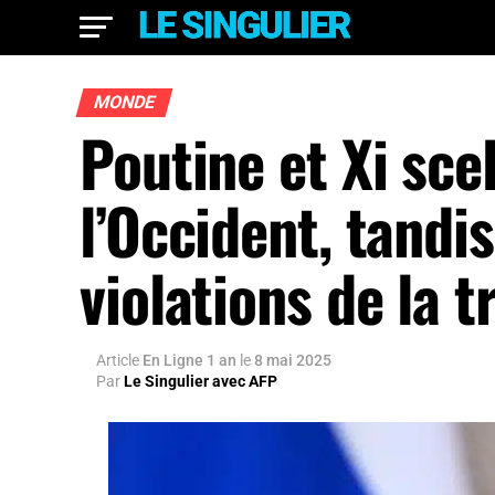
MONDE
Poutine et Xi scel
l’Occident, tandi
violations de la t
Article
En Ligne 1 an
le
8 mai 2025
Par
Le Singulier avec AFP