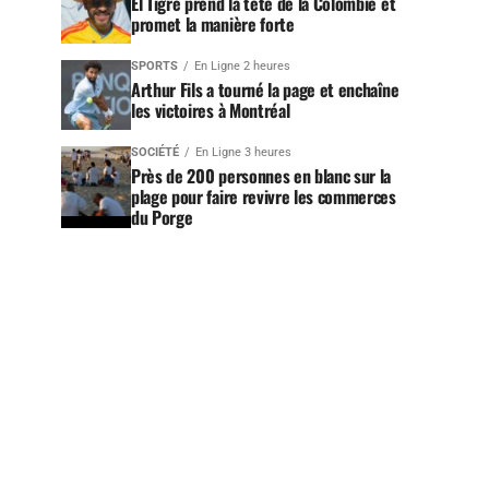
El Tigre prend la tête de la Colombie et
promet la manière forte
SPORTS
En Ligne 2 heures
Arthur Fils a tourné la page et enchaîne
les victoires à Montréal
SOCIÉTÉ
En Ligne 3 heures
Près de 200 personnes en blanc sur la
plage pour faire revivre les commerces
du Porge