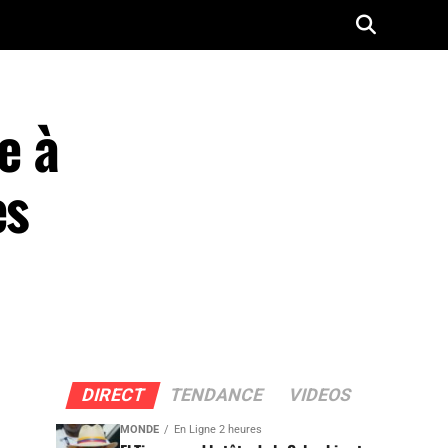
e à
es
DIRECT
TENDANCE
VIDEOS
MONDE
En Ligne 2 heures