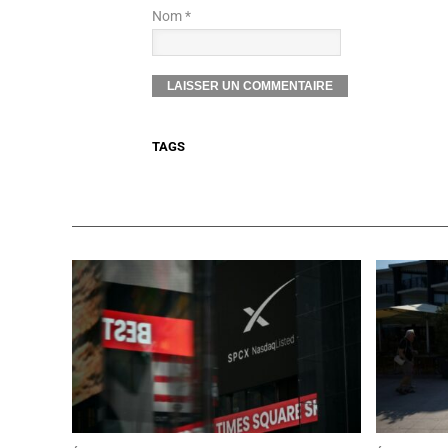
Nom *
TAGS