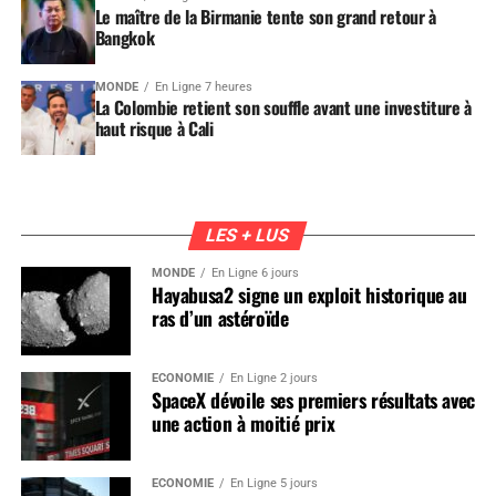
Le maître de la Birmanie tente son grand retour à
Bangkok
MONDE
En Ligne 7 heures
La Colombie retient son souffle avant une investiture à
haut risque à Cali
LES + LUS
MONDE
En Ligne 6 jours
Hayabusa2 signe un exploit historique au
ras d’un astéroïde
ÉCONOMIE
En Ligne 2 jours
SpaceX dévoile ses premiers résultats avec
une action à moitié prix
ÉCONOMIE
En Ligne 5 jours