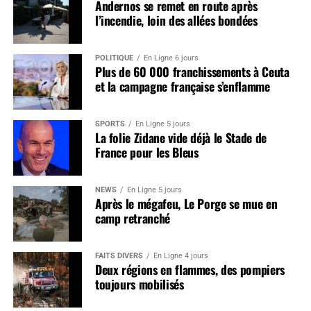
Andernos se remet en route après
l’incendie, loin des allées bondées
POLITIQUE
En Ligne 6 jours
Plus de 60 000 franchissements à Ceuta
et la campagne française s’enflamme
SPORTS
En Ligne 5 jours
La folie Zidane vide déjà le Stade de
France pour les Bleus
NEWS
En Ligne 5 jours
Après le mégafeu, Le Porge se mue en
camp retranché
FAITS DIVERS
En Ligne 4 jours
Deux régions en flammes, des pompiers
toujours mobilisés