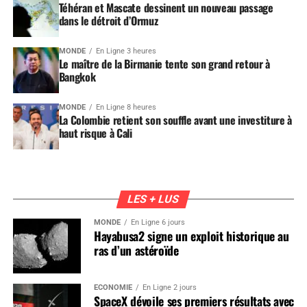
Téhéran et Mascate dessinent un nouveau passage
dans le détroit d’Ormuz
MONDE
En Ligne 3 heures
Le maître de la Birmanie tente son grand retour à
Bangkok
MONDE
En Ligne 8 heures
La Colombie retient son souffle avant une investiture à
haut risque à Cali
LES + LUS
MONDE
En Ligne 6 jours
Hayabusa2 signe un exploit historique au
ras d’un astéroïde
ÉCONOMIE
En Ligne 2 jours
SpaceX dévoile ses premiers résultats avec