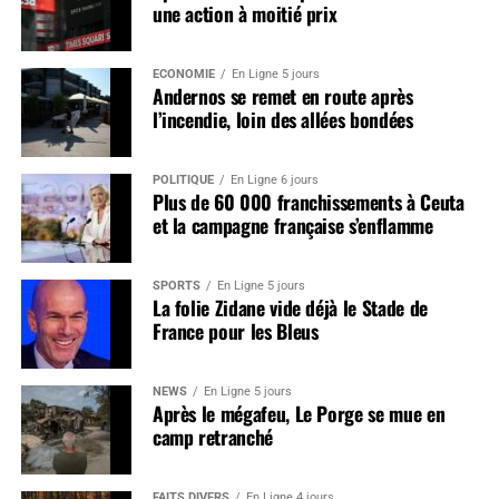
une action à moitié prix
ÉCONOMIE
En Ligne 5 jours
Andernos se remet en route après
l’incendie, loin des allées bondées
POLITIQUE
En Ligne 6 jours
Plus de 60 000 franchissements à Ceuta
et la campagne française s’enflamme
SPORTS
En Ligne 5 jours
La folie Zidane vide déjà le Stade de
France pour les Bleus
NEWS
En Ligne 5 jours
Après le mégafeu, Le Porge se mue en
camp retranché
FAITS DIVERS
En Ligne 4 jours