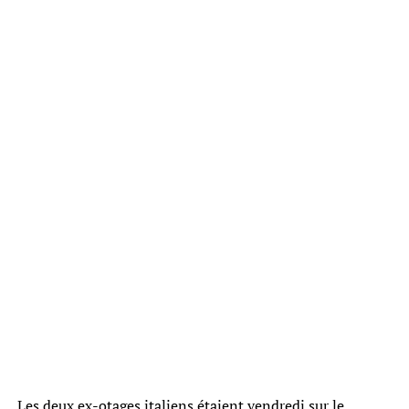
Les deux ex-otages italiens étaient vendredi sur le