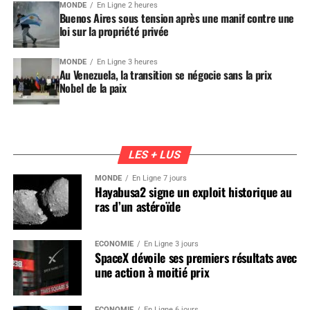
MONDE
En Ligne 2 heures
Buenos Aires sous tension après une manif contre une
loi sur la propriété privée
MONDE
En Ligne 3 heures
Au Venezuela, la transition se négocie sans la prix
Nobel de la paix
LES + LUS
MONDE
En Ligne 7 jours
Hayabusa2 signe un exploit historique au
ras d’un astéroïde
ÉCONOMIE
En Ligne 3 jours
SpaceX dévoile ses premiers résultats avec
une action à moitié prix
ÉCONOMIE
En Ligne 6 jours