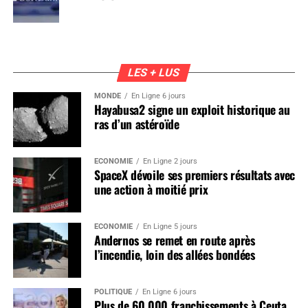
LES + LUS
MONDE
En Ligne 6 jours
Hayabusa2 signe un exploit historique au
ras d’un astéroïde
ÉCONOMIE
En Ligne 2 jours
SpaceX dévoile ses premiers résultats avec
une action à moitié prix
ÉCONOMIE
En Ligne 5 jours
Andernos se remet en route après
l’incendie, loin des allées bondées
POLITIQUE
En Ligne 6 jours
Plus de 60 000 franchissements à Ceuta