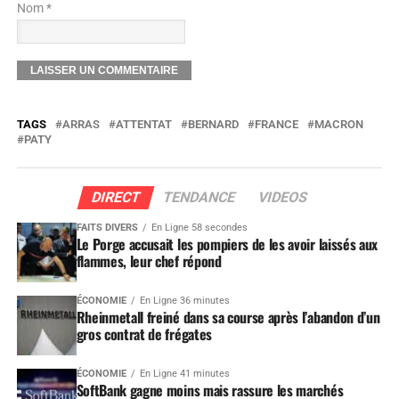
Nom *
TAGS
ARRAS
ATTENTAT
BERNARD
FRANCE
MACRON
PATY
DIRECT
TENDANCE
VIDEOS
FAITS DIVERS
En Ligne 58 secondes
Le Porge accusait les pompiers de les avoir laissés aux
flammes, leur chef répond
ÉCONOMIE
En Ligne 36 minutes
Rheinmetall freiné dans sa course après l’abandon d’un
gros contrat de frégates
ÉCONOMIE
En Ligne 41 minutes
SoftBank gagne moins mais rassure les marchés