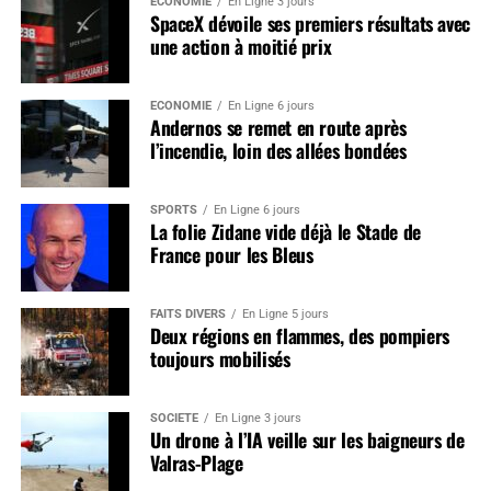
ÉCONOMIE
En Ligne 3 jours
SpaceX dévoile ses premiers résultats avec
une action à moitié prix
ÉCONOMIE
En Ligne 6 jours
Andernos se remet en route après
l’incendie, loin des allées bondées
SPORTS
En Ligne 6 jours
La folie Zidane vide déjà le Stade de
France pour les Bleus
FAITS DIVERS
En Ligne 5 jours
Deux régions en flammes, des pompiers
toujours mobilisés
SOCIÉTÉ
En Ligne 3 jours
Un drone à l’IA veille sur les baigneurs de
Valras-Plage