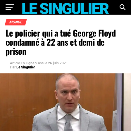
MONDE
Le policier qui a tué George Floyd
condamné à 22 ans et demi de
prison
Article
En Ligne 5 ans
le
26 juin 2021
Par
Le Singulier