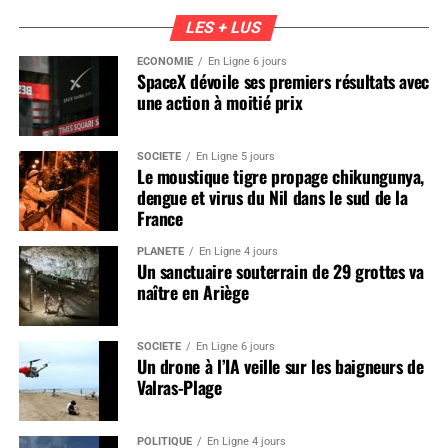
LES + LUS
ÉCONOMIE
En Ligne 6 jours
SpaceX dévoile ses premiers résultats avec
une action à moitié prix
SOCIÉTÉ
En Ligne 5 jours
Le moustique tigre propage chikungunya,
dengue et virus du Nil dans le sud de la
France
PLANÈTE
En Ligne 4 jours
Un sanctuaire souterrain de 29 grottes va
naître en Ariège
SOCIÉTÉ
En Ligne 6 jours
Un drone à l’IA veille sur les baigneurs de
Valras-Plage
POLITIQUE
En Ligne 4 jours