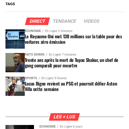
TAGS
DIRECT
TENDANCE
VIDEOS
ÉCONOMIE
En Ligne 2 minutes
Le Royaume-Uni met 130 millions sur la table pour des
voitures zéro émission
FAITS DIVERS
En Ligne 7 minutes
Trente ans après la mort de Tupac Shakur, un chef de
gang comparaît pour meurtre
SPORTS
En Ligne 9 heures
Lucas Digne revient au PSG et pourrait défier Aston
Villa cette semaine
LES + LUS
ÉCONOMIE
En Ligne 6 jours