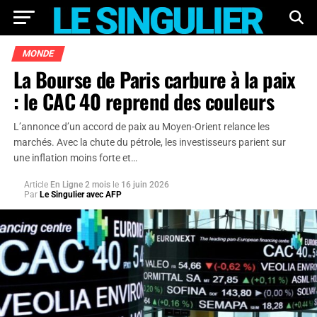
MONDE
La Bourse de Paris carbure à la paix
: le CAC 40 reprend des couleurs
L’annonce d’un accord de paix au Moyen-Orient relance les
marchés. Avec la chute du pétrole, les investisseurs parient sur
une inflation moins forte et…
Article
En Ligne 2 mois
le
16 juin 2026
Par
Le Singulier avec AFP