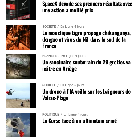
SpaceX dévoile ses premiers résultats avec
une action à moitié prix
SOCIÉTÉ
En Ligne 4 jours
Le moustique tigre propage chikungunya,
dengue et virus du Nil dans le sud de la
France
PLANÈTE
En Ligne 4 jours
Un sanctuaire souterrain de 29 grottes va
naître en Ariège
SOCIÉTÉ
En Ligne 6 jours
Un drone à l’IA veille sur les baigneurs de
Valras-Plage
POLITIQUE
En Ligne 4 jours
La Corse face à un ultimatum armé