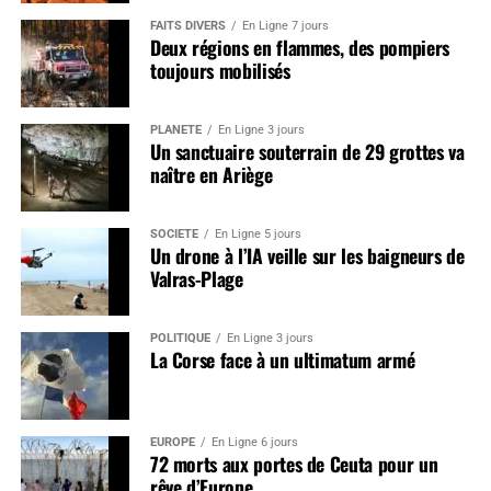
FAITS DIVERS
En Ligne 7 jours
Deux régions en flammes, des pompiers
toujours mobilisés
PLANÈTE
En Ligne 3 jours
Un sanctuaire souterrain de 29 grottes va
naître en Ariège
SOCIÉTÉ
En Ligne 5 jours
Un drone à l’IA veille sur les baigneurs de
Valras-Plage
POLITIQUE
En Ligne 3 jours
La Corse face à un ultimatum armé
EUROPE
En Ligne 6 jours
72 morts aux portes de Ceuta pour un
rêve d’Europe