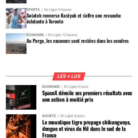
SPORTS
En Ligne 9 heures
Swiatek renverse Kostyuk et s’offre une revanche
éclatante à Toronto
ÉCONOMIE
En Ligne 12 heures
Au Porge, les vacances sont restées dans les cendres
LES + LUS
ÉCONOMIE
En Ligne 5 jours
SpaceX dévoile ses premiers résultats avec
une action à moitié prix
SOCIÉTÉ
En Ligne 4 jours
Le moustique tigre propage chikungunya,
dengue et virus du Nil dans le sud de la
France