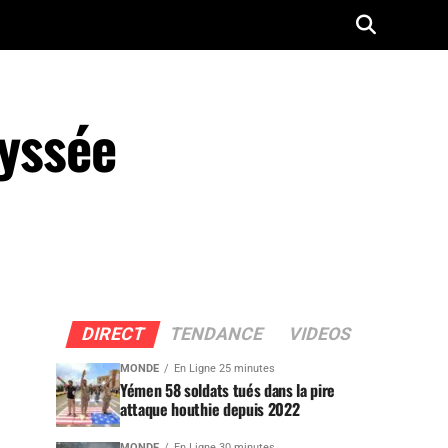
dyssée
DIRECT
TENDANCE
VIDEOS
MONDE
En Ligne 25 minutes
Yémen 58 soldats tués dans la pire
attaque houthie depuis 2022
MONDE
En Ligne 30 minutes