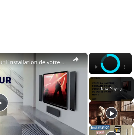
×
×
Voici la hauteur parfaite pour l’installation de votre TV au mur !
Now Playing
Play
Video