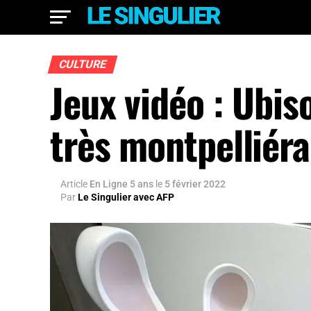
CULTURE
Jeux vidéo : Ubis
très montpelliéra
Article
En Ligne 5 ans
le
5 février 2022
Par
Le Singulier avec AFP