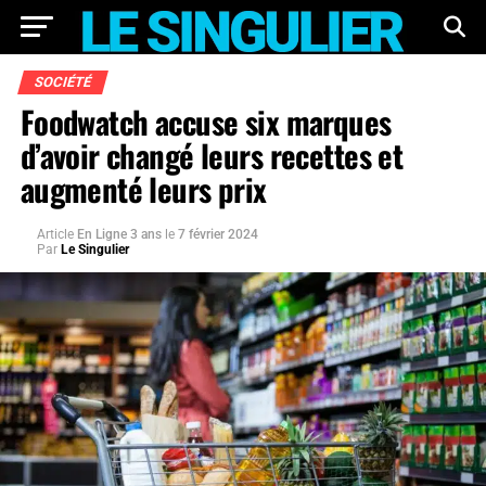
SOCIÉTÉ
Foodwatch accuse six marques
d’avoir changé leurs recettes et
augmenté leurs prix
Article
En Ligne 3 ans
le
7 février 2024
Par
Le Singulier