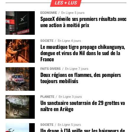
LES + LUS
ÉCONOMIE
En Ligne 5 jours
SpaceX dévoile ses premiers résultats avec
une action à moitié prix
SOCIÉTÉ
En Ligne 4 jours
Le moustique tigre propage chikungunya,
dengue et virus du Nil dans le sud de la
France
FAITS DIVERS
En Ligne 7 jours
Deux régions en flammes, des pompiers
toujours mobilisés
PLANÈTE
En Ligne 3 jours
Un sanctuaire souterrain de 29 grottes va
naître en Ariège
SOCIÉTÉ
En Ligne 5 jours
Un drone à l’IA veille sur les baigneurs de