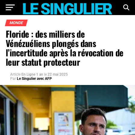
MONDE
Floride : des milliers de
Vénézuéliens plongés dans
l’incertitude après la révocation de
leur statut protecteur
Article
En Ligne 1 an
le
22 mai 2025
Par
Le Singulier avec AFP