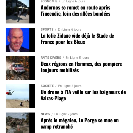
ÉCONOMIE
En Ligne 6 jours
Andernos se remet en route après
l’incendie, loin des allées bondées
SPORTS
En Ligne 6 jours
La folie Zidane vide déjà le Stade de
France pour les Bleus
FAITS DIVERS
En Ligne 5 jours
Deux régions en flammes, des pompiers
toujours mobilisés
SOCIÉTÉ
En Ligne 4 jours
Un drone à l’IA veille sur les baigneurs de
Valras-Plage
NEWS
En Ligne 7 jours
Après le mégafeu, Le Porge se mue en
camp retranché