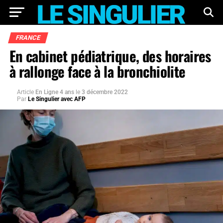
FRANCE
En cabinet pédiatrique, des horaires
à rallonge face à la bronchiolite
Article
En Ligne 4 ans
le
3 décembre 2022
Par
Le Singulier avec AFP