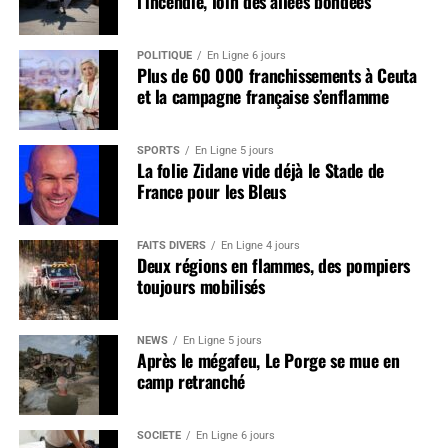
l’incendie, loin des allées bondées
POLITIQUE
En Ligne 6 jours
Plus de 60 000 franchissements à Ceuta
et la campagne française s’enflamme
SPORTS
En Ligne 5 jours
La folie Zidane vide déjà le Stade de
France pour les Bleus
FAITS DIVERS
En Ligne 4 jours
Deux régions en flammes, des pompiers
toujours mobilisés
NEWS
En Ligne 5 jours
Après le mégafeu, Le Porge se mue en
camp retranché
SOCIÉTÉ
En Ligne 6 jours