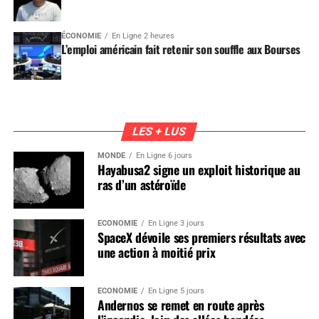
ÉCONOMIE
En Ligne 2 heures
L’emploi américain fait retenir son souffle aux Bourses
LES + LUS
MONDE
En Ligne 6 jours
Hayabusa2 signe un exploit historique au
ras d’un astéroïde
ÉCONOMIE
En Ligne 3 jours
SpaceX dévoile ses premiers résultats avec
une action à moitié prix
ÉCONOMIE
En Ligne 5 jours
Andernos se remet en route après