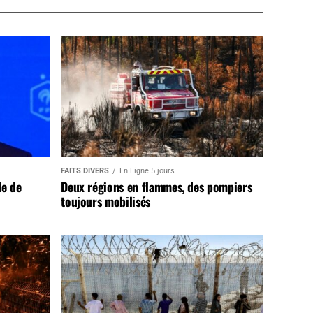
FAITS DIVERS
En Ligne 5 jours
de de
Deux régions en flammes, des pompiers
toujours mobilisés