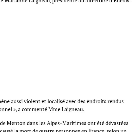
AFP Marianne Laigneau, présidente du directoire d’Enedis.
ne aussi violent et localisé avec des endroits rendus
ptionnel », a commenté Mme Laigneau.
et de Menton dans les Alpes-Maritimes ont été dévastées
 causé la mort de quatre personnes en France, selon un