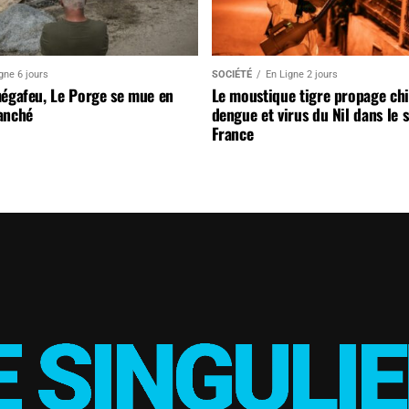
gne 6 jours
SOCIÉTÉ
En Ligne 2 jours
mégafeu, Le Porge se mue en
Le moustique tigre propage ch
anché
dengue et virus du Nil dans le 
France