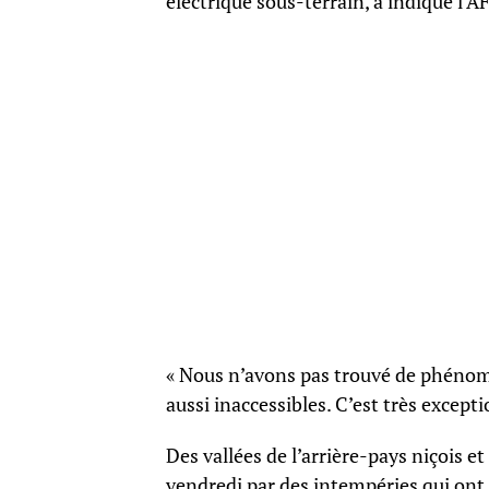
électrique sous-terrain, a indiqué l’
« Nous n’avons pas trouvé de phénomè
aussi inaccessibles. C’est très exce
Des vallées de l’arrière-pays niçois 
vendredi par des intempéries qui ont