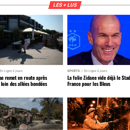
LES + LUS
En Ligne 6 jours
SPORTS
En Ligne 6 jours
se remet en route après
La folie Zidane vide déjà le Sta
, loin des allées bondées
France pour les Bleus