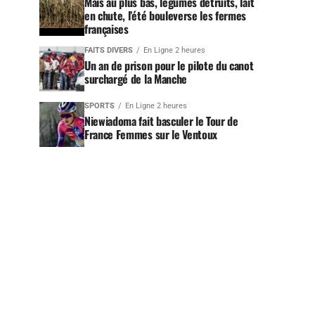
Maïs au plus bas, légumes détruits, lait
en chute, l’été bouleverse les fermes
françaises
FAITS DIVERS
En Ligne 2 heures
Un an de prison pour le pilote du canot
surchargé de la Manche
SPORTS
En Ligne 2 heures
Niewiadoma fait basculer le Tour de
France Femmes sur le Ventoux