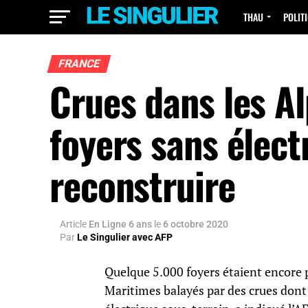
THAU
POLIT
FRANCE
Crues dans les A
foyers sans élect
reconstruire
Article
En Ligne 6 ans
le
6 octobre 2020
Par
Le Singulier avec AFP
Quelque 5.000 foyers étaient encore pr
Maritimes balayés par des crues dont 