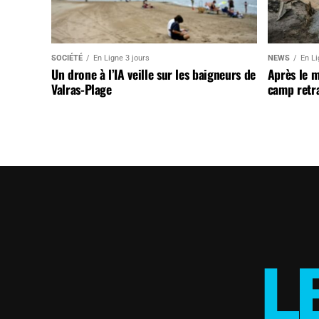
SOCIÉTÉ
En Ligne 3 jours
NEWS
En Li
Un drone à l’IA veille sur les baigneurs de
Après le 
Valras-Plage
camp retr