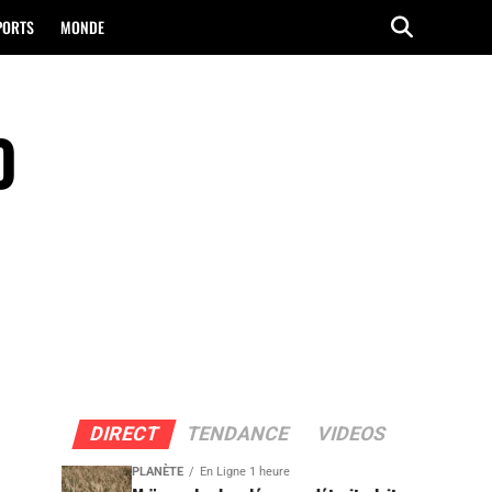
PORTS
MONDE
0
DIRECT
TENDANCE
VIDEOS
PLANÈTE
En Ligne 1 heure