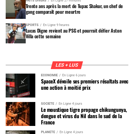
FAITS DIVERS
En Ligne 27 minutes
Trente ans après la mort de Tupac Shakur, un chef de
gang comparaît pour meurtre
SPORTS
En Ligne 9 heures
Lucas Digne revient au PSG et pourrait défier Aston
Villa cette semaine
LES + LUS
ÉCONOMIE
En Ligne 6 jours
SpaceX dévoile ses premiers résultats avec
une action à moitié prix
SOCIÉTÉ
En Ligne 4 jours
Le moustique tigre propage chikungunya,
dengue et virus du Nil dans le sud de la
France
PLANÈTE
En Ligne 4 jours