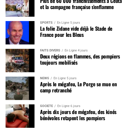
Plus de 60 000 franchissements à Ceuta
et la campagne française s’enflamme
SPORTS
En Ligne 5 jours
La folie Zidane vide déjà le Stade de
France pour les Bleus
FAITS DIVERS
En Ligne 4 jours
Deux régions en flammes, des pompiers
toujours mobilisés
NEWS
En Ligne 5 jours
Après le mégafeu, Le Porge se mue en
camp retranché
SOCIÉTÉ
En Ligne 6 jours
Après dix jours de mégafeu, des kinés
bénévoles retapent les pompiers