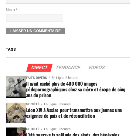
Nom *
TAGS
DIRECT
TENDANCE
VIDEOS
FAITS DIVERS
En Ligne 2 heures
Il avait caché plus de 400 000 images
pédopornographiques chez sa mère et écope de cinq
ans de prison
SOCIÉTÉ
En Ligne 3 heures
Léon XIV à Assise pour transmettre aux jeunes une
exigence de paix et de réconciliation
SOCIÉTÉ
En Ligne 3 heures
L’été aggrave la solitude des aînés, des bénévoles