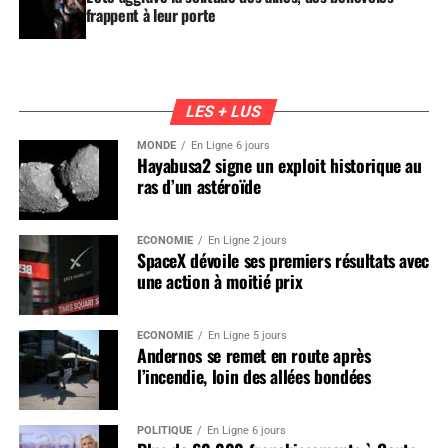
frappent à leur porte
LES + LUS
MONDE
En Ligne 6 jours
Hayabusa2 signe un exploit historique au
ras d’un astéroïde
ÉCONOMIE
En Ligne 2 jours
SpaceX dévoile ses premiers résultats avec
une action à moitié prix
ÉCONOMIE
En Ligne 5 jours
Andernos se remet en route après
l’incendie, loin des allées bondées
POLITIQUE
En Ligne 6 jours