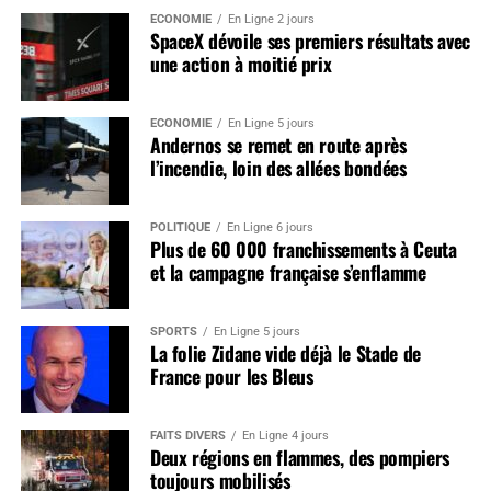
ÉCONOMIE
En Ligne 2 jours
SpaceX dévoile ses premiers résultats avec
une action à moitié prix
ÉCONOMIE
En Ligne 5 jours
Andernos se remet en route après
l’incendie, loin des allées bondées
POLITIQUE
En Ligne 6 jours
Plus de 60 000 franchissements à Ceuta
et la campagne française s’enflamme
SPORTS
En Ligne 5 jours
La folie Zidane vide déjà le Stade de
France pour les Bleus
FAITS DIVERS
En Ligne 4 jours
Deux régions en flammes, des pompiers
toujours mobilisés