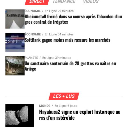
DIRECT
TENDANCE
VIDEOS
ÉCONOMIE
En Ligne 29 minutes
Rheinmetall freiné dans sa course après l’abandon d’un
gros contrat de frégates
ÉCONOMIE
En Ligne 34 minutes
SoftBank gagne moins mais rassure les marchés
PLANÈTE
En Ligne 39 minutes
Un sanctuaire souterrain de 29 grottes va naître en
Ariège
LES + LUS
MONDE
En Ligne 6 jours
Hayabusa2 signe un exploit historique au
ras d’un astéroïde