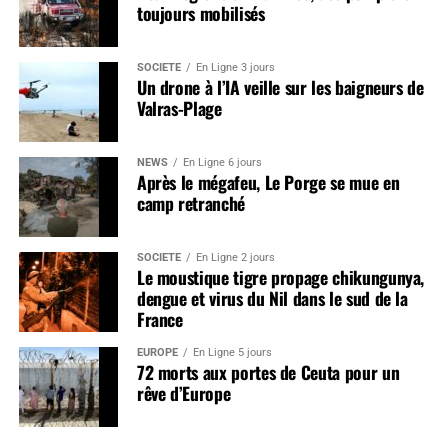
toujours mobilisés
SOCIÉTÉ
En Ligne 3 jours
Un drone à l’IA veille sur les baigneurs de
Valras-Plage
NEWS
En Ligne 6 jours
Après le mégafeu, Le Porge se mue en
camp retranché
SOCIÉTÉ
En Ligne 2 jours
Le moustique tigre propage chikungunya,
dengue et virus du Nil dans le sud de la
France
EUROPE
En Ligne 5 jours
72 morts aux portes de Ceuta pour un
rêve d’Europe