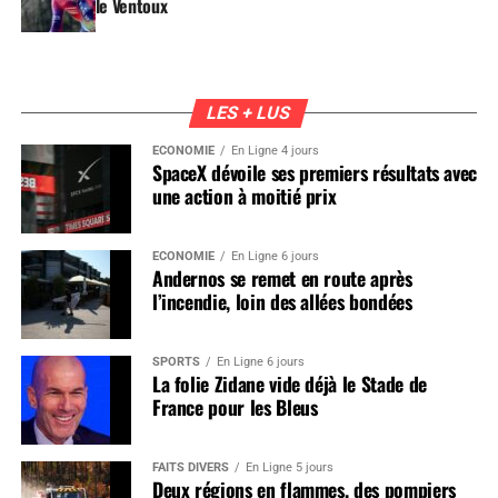
le Ventoux
LES + LUS
ÉCONOMIE
En Ligne 4 jours
SpaceX dévoile ses premiers résultats avec
une action à moitié prix
ÉCONOMIE
En Ligne 6 jours
Andernos se remet en route après
l’incendie, loin des allées bondées
SPORTS
En Ligne 6 jours
La folie Zidane vide déjà le Stade de
France pour les Bleus
FAITS DIVERS
En Ligne 5 jours
Deux régions en flammes, des pompiers