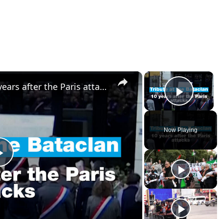
×
×
Tribute at the Bataclan, 10 years after the Paris attacks
Play 
Now Playing
Play
Video