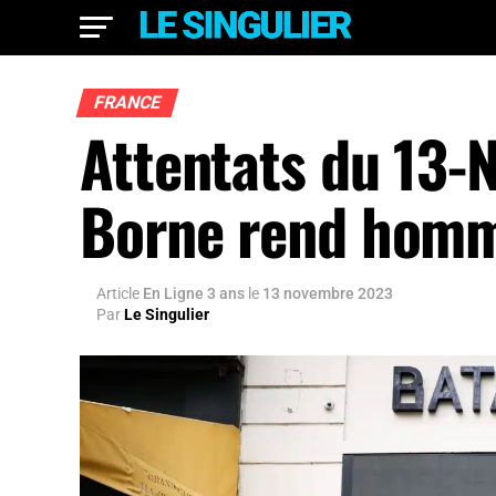
FRANCE
Attentats du 13-
Borne rend homm
Article
En Ligne 3 ans
le
13 novembre 2023
Par
Le Singulier