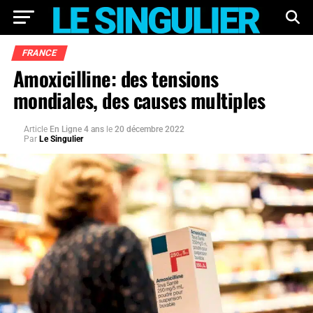
FRANCE
Amoxicilline: des tensions
mondiales, des causes multiples
Article
En Ligne 4 ans
le
20 décembre 2022
Par
Le Singulier