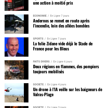
une action à moitié prix
ÉCONOMIE
En Ligne 7 jours
Andernos se remet en route après
l’incendie, loin des allées bondées
SPORTS
En Ligne 7 jours
La folie Zidane vide déjà le Stade de
France pour les Bleus
FAITS DIVERS
En Ligne 6 jours
Deux régions en flammes, des pompiers
toujours mobilisés
SOCIÉTÉ
En Ligne 4 jours
Un drone à l’IA veille sur les baigneurs de
Valras-Plage
SOCIÉTÉ
En Ligne 3 jours