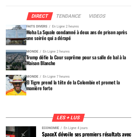
DIRECT
TENDANCE
VIDEOS
FAITS DIVERS
En Ligne 2 heures
Moha La Squale condamné à deux ans de prison après
une soirée qui a dérapé
MONDE
En Ligne 2 heures
Trump défie la Cour suprême pour sa salle de bal à la
Maison Blanche
MONDE
En Ligne 7 heures
El Tigre prend la tête de la Colombie et promet la
manière forte
LES + LUS
ÉCONOMIE
En Ligne 4 jours
SpaceX dévoile ses premiers résultats avec