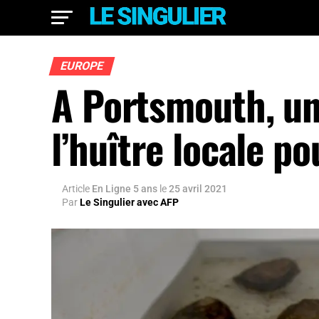
EUROPE
A Portsmouth, une
l’huître locale po
Article
En Ligne 5 ans
le
25 avril 2021
Par
Le Singulier avec AFP