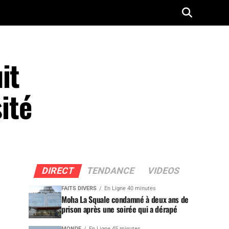
it
sité
DIRECT
TENDANCE
VIDEOS
FAITS DIVERS
En Ligne 40 minutes
Moha La Squale condamné à deux ans de
prison après une soirée qui a dérapé
MONDE
En Ligne 45 minutes