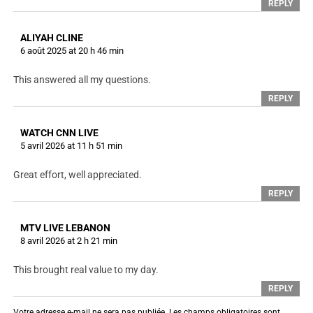
REPLY
ALIYAH CLINE
6 août 2025 at 20 h 46 min
This answered all my questions.
REPLY
WATCH CNN LIVE
5 avril 2026 at 11 h 51 min
Great effort, well appreciated.
REPLY
MTV LIVE LEBANON
8 avril 2026 at 2 h 21 min
This brought real value to my day.
REPLY
Votre adresse e-mail ne sera pas publiée.
Les champs obligatoires sont