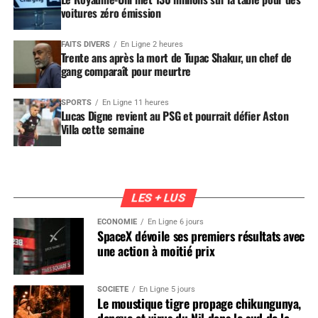
voitures zéro émission
FAITS DIVERS
En Ligne 2 heures
Trente ans après la mort de Tupac Shakur, un chef de
gang comparaît pour meurtre
SPORTS
En Ligne 11 heures
Lucas Digne revient au PSG et pourrait défier Aston
Villa cette semaine
LES + LUS
ÉCONOMIE
En Ligne 6 jours
SpaceX dévoile ses premiers résultats avec
une action à moitié prix
SOCIÉTÉ
En Ligne 5 jours
Le moustique tigre propage chikungunya,
dengue et virus du Nil dans le sud de la