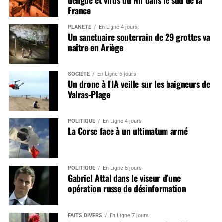
France
PLANÈTE
En Ligne 4 jours
Un sanctuaire souterrain de 29 grottes va
naître en Ariège
SOCIÉTÉ
En Ligne 6 jours
Un drone à l’IA veille sur les baigneurs de
Valras-Plage
POLITIQUE
En Ligne 4 jours
La Corse face à un ultimatum armé
POLITIQUE
En Ligne 5 jours
Gabriel Attal dans le viseur d’une
opération russe de désinformation
FAITS DIVERS
En Ligne 7 jours