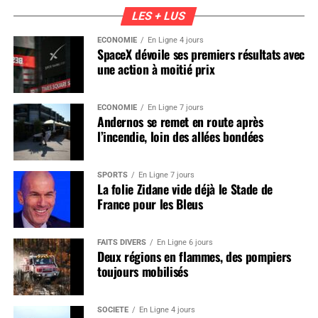
LES + LUS
ÉCONOMIE
En Ligne 4 jours
SpaceX dévoile ses premiers résultats avec
une action à moitié prix
ÉCONOMIE
En Ligne 7 jours
Andernos se remet en route après
l’incendie, loin des allées bondées
SPORTS
En Ligne 7 jours
La folie Zidane vide déjà le Stade de
France pour les Bleus
FAITS DIVERS
En Ligne 6 jours
Deux régions en flammes, des pompiers
toujours mobilisés
SOCIÉTÉ
En Ligne 4 jours