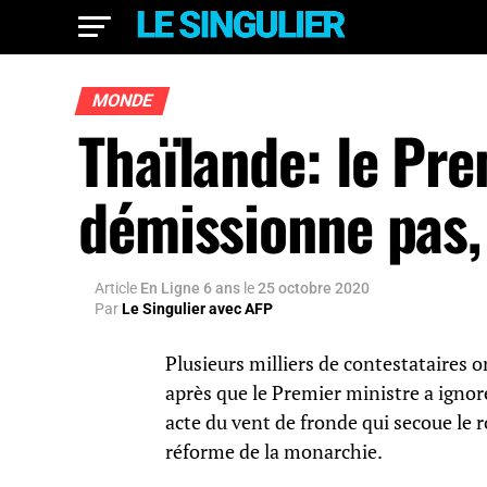
MONDE
Thaïlande: le Pre
démissionne pas,
Article
En Ligne 6 ans
le
25 octobre 2020
Par
Le Singulier avec AFP
Plusieurs milliers de contestataires
après que le Premier ministre a ignor
acte du vent de fronde qui secoue le
réforme de la monarchie.