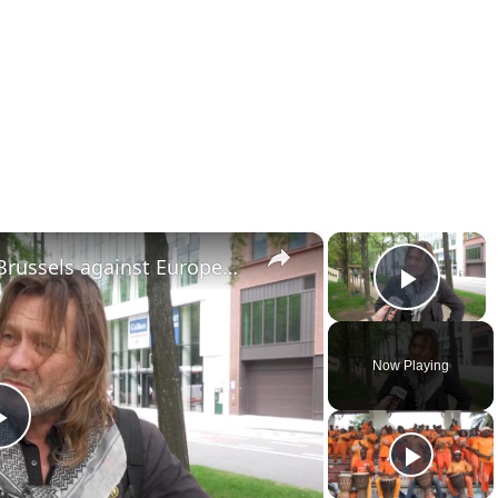
×
×
Belgium: Protest erupts in Brussels against European rearmament.
Play 
Now Playing
Play