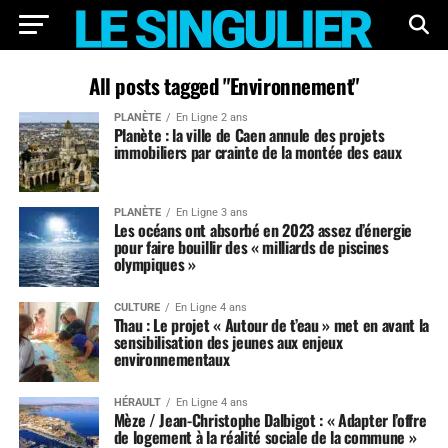
All posts tagged "Environnement"
PLANÈTE
En Ligne 2 ans
Planète : la ville de Caen annule des projets
immobiliers par crainte de la montée des eaux
PLANÈTE
En Ligne 3 ans
Les océans ont absorbé en 2023 assez d’énergie
pour faire bouillir des « milliards de piscines
olympiques »
CULTURE
En Ligne 4 ans
Thau : Le projet « Autour de t’eau » met en avant la
sensibilisation des jeunes aux enjeux
environnementaux
HÉRAULT
En Ligne 4 ans
Mèze / Jean-Christophe Dalbigot : « Adapter l’offre
de logement à la réalité sociale de la commune »