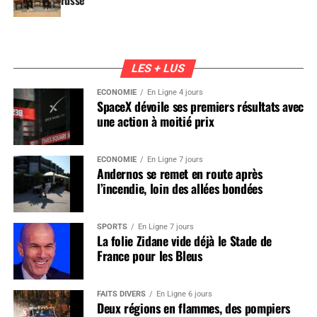
russe
LES + LUS
ÉCONOMIE
En Ligne 4 jours
SpaceX dévoile ses premiers résultats avec
une action à moitié prix
ÉCONOMIE
En Ligne 7 jours
Andernos se remet en route après
l’incendie, loin des allées bondées
SPORTS
En Ligne 7 jours
La folie Zidane vide déjà le Stade de
France pour les Bleus
FAITS DIVERS
En Ligne 6 jours
Deux régions en flammes, des pompiers