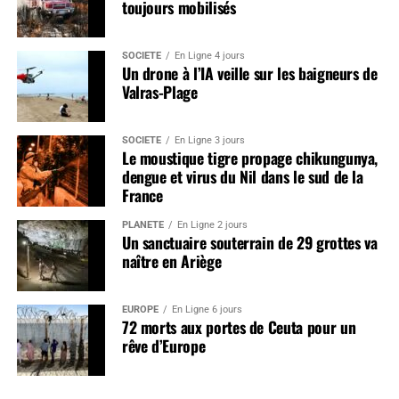
toujours mobilisés
SOCIÉTÉ
En Ligne 4 jours
Un drone à l’IA veille sur les baigneurs de
Valras-Plage
SOCIÉTÉ
En Ligne 3 jours
Le moustique tigre propage chikungunya,
dengue et virus du Nil dans le sud de la
France
PLANÈTE
En Ligne 2 jours
Un sanctuaire souterrain de 29 grottes va
naître en Ariège
EUROPE
En Ligne 6 jours
72 morts aux portes de Ceuta pour un
rêve d’Europe