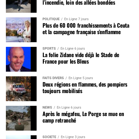
l’incendie, loin des allées bondées
POLITIQUE
En Ligne 7 jours
Plus de 60 000 franchissements à Ceuta
et la campagne française s’enflamme
SPORTS
En Ligne 6 jours
La folie Zidane vide déjà le Stade de
France pour les Bleus
FAITS DIVERS
En Ligne 5 jours
Deux régions en flammes, des pompiers
toujours mobilisés
NEWS
En Ligne 6 jours
Après le mégafeu, Le Porge se mue en
camp retranché
SOCIÉTÉ
En Ligne 3 jours