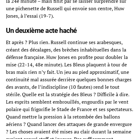
la 24e minute – mais finit par se laisser surprendre sur
une pichenette de Russell qui envoie son centre, Huw
Jones, à l’essai (19-7).
Un deuxième acte haché
Et après ? Plus rien. Russell continue ses arabesques,
créant des décalages, des brèches inhabituelles dans la
défense française. Huw Jones en profite pour doubler la
mise (22-14, 48e minute). Les Bleus plaquent à tour de
bras mais rien n’y fait. Un jeu au pied approximatif, une
continuité mal assurée derrière quelques bonnes charges
des avants, de l’indiscipline (10 fautes) rend le tout
stérile. Quelle est la stratégie des Bleus ? Difficile à dire.
Les esprits semblent embrouillés, engourdis par le vent
polaire qui frigorifie le Stade de France et ses spectateurs.
Quand mettre la pression à la retombée des ballons
aériens ? Quand lancer des attaques de grande envergure
? Les choses avaient été mises au clair durant la semaine
avaient assuré staff et joueurs. Pas suffisamment.