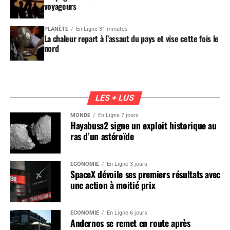
voyageurs
PLANÈTE
En Ligne 31 minutes
La chaleur repart à l’assaut du pays et vise cette fois le
nord
LES + LUS
MONDE
En Ligne 7 jours
Hayabusa2 signe un exploit historique au
ras d’un astéroïde
ÉCONOMIE
En Ligne 3 jours
SpaceX dévoile ses premiers résultats avec
une action à moitié prix
ÉCONOMIE
En Ligne 6 jours
Andernos se remet en route après