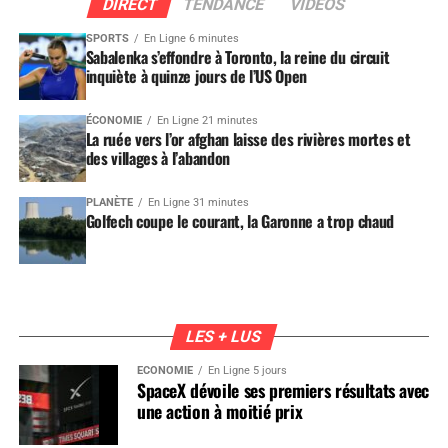
DIRECT
TENDANCE
VIDEOS
SPORTS
En Ligne 6 minutes
Sabalenka s’effondre à Toronto, la reine du circuit
inquiète à quinze jours de l’US Open
ÉCONOMIE
En Ligne 21 minutes
La ruée vers l’or afghan laisse des rivières mortes et
des villages à l’abandon
PLANÈTE
En Ligne 31 minutes
Golfech coupe le courant, la Garonne a trop chaud
LES + LUS
ÉCONOMIE
En Ligne 5 jours
SpaceX dévoile ses premiers résultats avec
une action à moitié prix