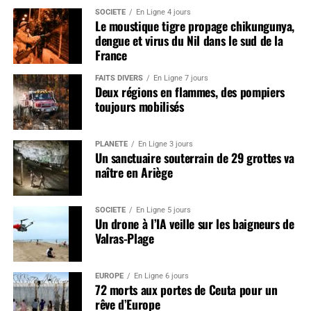
SOCIÉTÉ
En Ligne 4 jours
Le moustique tigre propage chikungunya,
dengue et virus du Nil dans le sud de la
France
FAITS DIVERS
En Ligne 7 jours
Deux régions en flammes, des pompiers
toujours mobilisés
PLANÈTE
En Ligne 3 jours
Un sanctuaire souterrain de 29 grottes va
naître en Ariège
SOCIÉTÉ
En Ligne 5 jours
Un drone à l’IA veille sur les baigneurs de
Valras-Plage
EUROPE
En Ligne 6 jours
72 morts aux portes de Ceuta pour un
rêve d’Europe