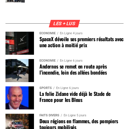
LES + LUS
ÉCONOMIE
En Ligne 4 jours
SpaceX dévoile ses premiers résultats avec
une action à moitié prix
ÉCONOMIE
En Ligne 6 jours
Andernos se remet en route après
l’incendie, loin des allées bondées
SPORTS
En Ligne 6 jours
La folie Zidane vide déjà le Stade de
France pour les Bleus
FAITS DIVERS
En Ligne 5 jours
Deux régions en flammes, des pompiers
toujours mobilisés