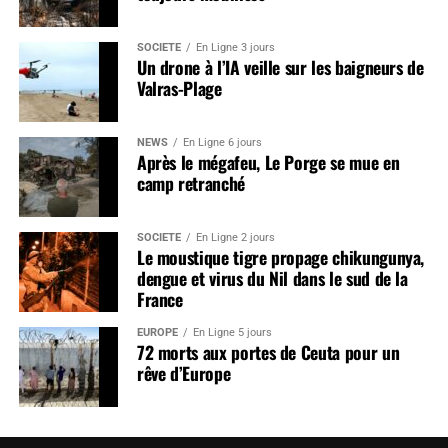
SOCIÉTÉ
En Ligne 3 jours
Un drone à l’IA veille sur les baigneurs de
Valras-Plage
NEWS
En Ligne 6 jours
Après le mégafeu, Le Porge se mue en
camp retranché
SOCIÉTÉ
En Ligne 2 jours
Le moustique tigre propage chikungunya,
dengue et virus du Nil dans le sud de la
France
EUROPE
En Ligne 5 jours
72 morts aux portes de Ceuta pour un
rêve d’Europe