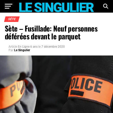
SÈTE
Sète – Fusillade: Neuf personnes
déférées devant le parquet
Article
En Ligne 6 ans
le
7 décembre 2020
Par
Le Singulier