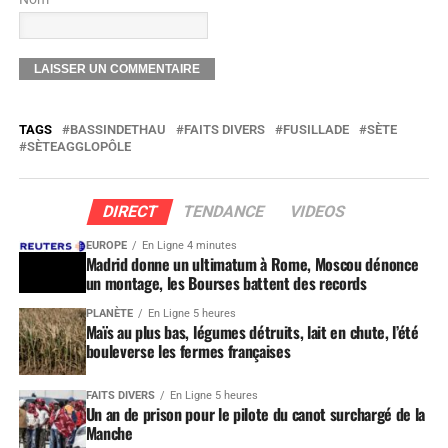
TAGS
BASSINDETHAU
FAITS DIVERS
FUSILLADE
SÈTE
SÈTEAGGLOPÔLE
DIRECT
TENDANCE
VIDEOS
EUROPE
En Ligne 4 minutes
Madrid donne un ultimatum à Rome, Moscou dénonce
un montage, les Bourses battent des records
PLANÈTE
En Ligne 5 heures
Maïs au plus bas, légumes détruits, lait en chute, l’été
bouleverse les fermes françaises
FAITS DIVERS
En Ligne 5 heures
Un an de prison pour le pilote du canot surchargé de la
Manche