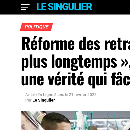
POLITIQUE
Réforme des retrai
plus longtemps »
une vérité qui fâ
Article
En Ligne 3 ans
le
21 février 2023
Par
Le Singulier