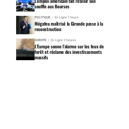
L’emploi américain fait retenir son
souffle aux Bourses
POLITIQUE
En Ligne 1 heure
Mégafeu maîtrisé la Gironde passe à la
reconstruction
EUROPE
En Ligne 2 heures
L’Europe sonne l’alarme sur les feux de
forêt et réclame des investissements
massifs