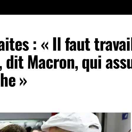
tes : « Il faut travai
, dit Macron, qui as
che »