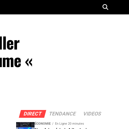
ller
sume «
DIRECT
TENDANCE
VIDEOS
ÉCONOMIE
En Ligne 20 minutes