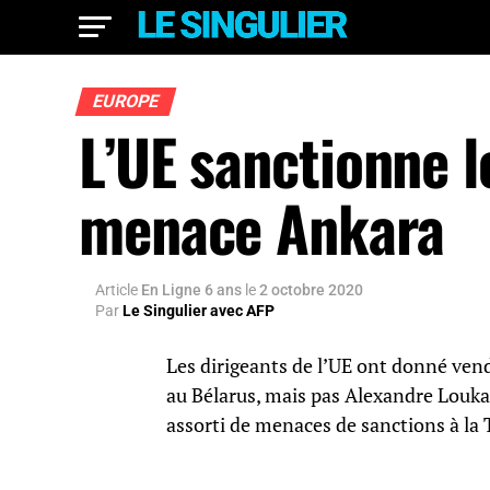
EUROPE
L’UE sanctionne l
menace Ankara
Article
En Ligne 6 ans
le
2 octobre 2020
Par
Le Singulier avec AFP
Les dirigeants de l’UE ont donné vend
au Bélarus, mais pas Alexandre Louka
assorti de menaces de sanctions à la T