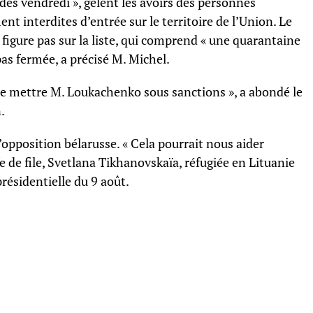
 dès vendredi », gèlent les avoirs des personnes
t interdites d’entrée sur le territoire de l’Union. Le
igure pas sur la liste, qui comprend « une quarantaine
pas fermée, a précisé M. Michel.
s de mettre M. Loukachenko sous sanctions », a abondé le
.
’opposition bélarusse. « Cela pourrait nous aider
fe de file, Svetlana Tikhanovskaïa, réfugiée en Lituanie
présidentielle du 9 août.