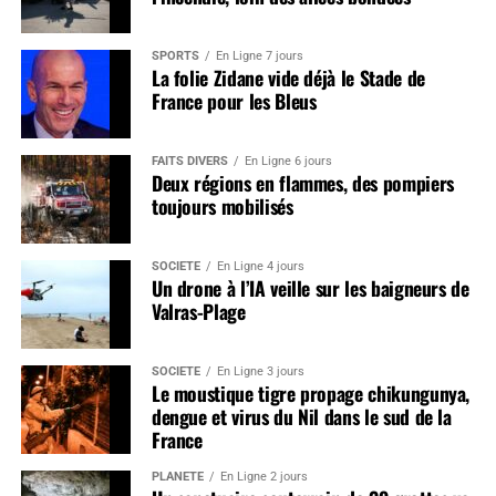
SPORTS
En Ligne 7 jours
La folie Zidane vide déjà le Stade de
France pour les Bleus
FAITS DIVERS
En Ligne 6 jours
Deux régions en flammes, des pompiers
toujours mobilisés
SOCIÉTÉ
En Ligne 4 jours
Un drone à l’IA veille sur les baigneurs de
Valras-Plage
SOCIÉTÉ
En Ligne 3 jours
Le moustique tigre propage chikungunya,
dengue et virus du Nil dans le sud de la
France
PLANÈTE
En Ligne 2 jours