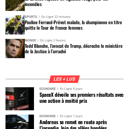
incendies
SPORTS
En Ligne 22 minutes
Pauline Ferrand-Prévot malade, la championne en titre
quitte le Tour de France femmes
MONDE
En Ligne 2 heures
Todd Blanche, l’avocat de Trump, décroche le ministère
de la Justice à l’arraché
LES + LUS
ÉCONOMIE
En Ligne 4 jours
SpaceX dévoile ses premiers résultats avec
une action à moitié prix
ÉCONOMIE
En Ligne 7 jours
Andernos se remet en route après
l’incendie, loin des allées bondées