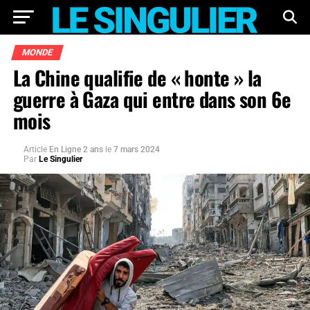
MONDE
La Chine qualifie de « honte » la
guerre à Gaza qui entre dans son 6e
mois
Article
En Ligne 2 ans
le
7 mars 2024
Par
Le Singulier