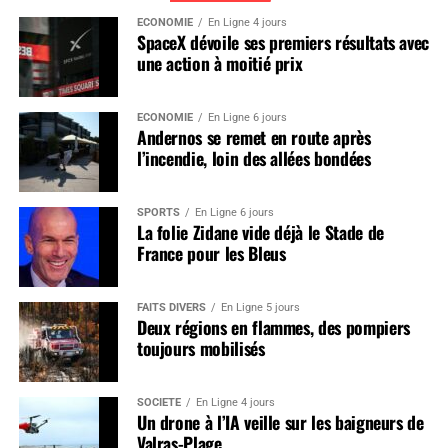
ÉCONOMIE
En Ligne 4 jours
SpaceX dévoile ses premiers résultats avec
une action à moitié prix
ÉCONOMIE
En Ligne 6 jours
Andernos se remet en route après
l’incendie, loin des allées bondées
SPORTS
En Ligne 6 jours
La folie Zidane vide déjà le Stade de
France pour les Bleus
FAITS DIVERS
En Ligne 5 jours
Deux régions en flammes, des pompiers
toujours mobilisés
SOCIÉTÉ
En Ligne 4 jours
Un drone à l’IA veille sur les baigneurs de
Valras-Plage