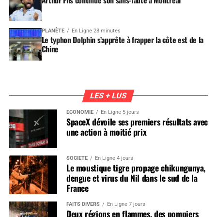
PLANÈTE
En Ligne 28 minutes
Le typhon Dolphin s’apprête à frapper la côte est de la
Chine
LES + LUS
ÉCONOMIE
En Ligne 5 jours
SpaceX dévoile ses premiers résultats avec
une action à moitié prix
SOCIÉTÉ
En Ligne 4 jours
Le moustique tigre propage chikungunya,
dengue et virus du Nil dans le sud de la
France
FAITS DIVERS
En Ligne 7 jours
Deux régions en flammes, des pompiers