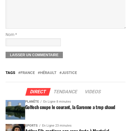
Nom *
TAGS
FRANCE
HÉRAULT
JUSTICE
DIRECT
TENDANCE
VIDEOS
PLANÈTE
En Ligne 8 minutes
Golfech coupe le courant, la Garonne a trop chaud
SPORTS
En Ligne 23 minutes
Arthur Fils continue son sans-faute à Montréal