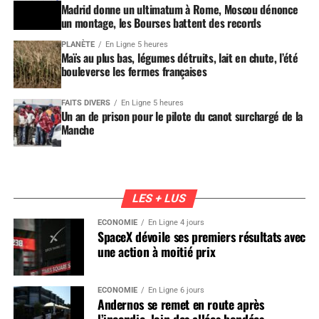
Madrid donne un ultimatum à Rome, Moscou dénonce
un montage, les Bourses battent des records
PLANÈTE
En Ligne 5 heures
Maïs au plus bas, légumes détruits, lait en chute, l’été
bouleverse les fermes françaises
FAITS DIVERS
En Ligne 5 heures
Un an de prison pour le pilote du canot surchargé de la
Manche
LES + LUS
ÉCONOMIE
En Ligne 4 jours
SpaceX dévoile ses premiers résultats avec
une action à moitié prix
ÉCONOMIE
En Ligne 6 jours
Andernos se remet en route après
l’incendie, loin des allées bondées