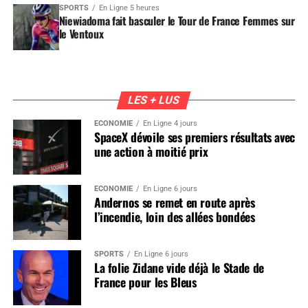
SPORTS
En Ligne 5 heures
Niewiadoma fait basculer le Tour de France Femmes sur
le Ventoux
LES + LUS
ÉCONOMIE
En Ligne 4 jours
SpaceX dévoile ses premiers résultats avec
une action à moitié prix
ÉCONOMIE
En Ligne 6 jours
Andernos se remet en route après
l’incendie, loin des allées bondées
SPORTS
En Ligne 6 jours
La folie Zidane vide déjà le Stade de
France pour les Bleus