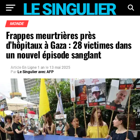
MONDE
Frappes meurtrières près
d’hôpitaux à Gaza : 28 victimes dans
un nouvel épisode sanglant
Article
En Ligne 1 an
le
13 mai 2025
Par
Le Singulier avec AFP