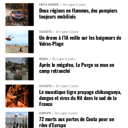
FAITS DIVERS
En Ligne 5 jours
Deux régions en flammes, des pompiers
toujours mobilisés
SOCIÉTÉ
En Ligne 3 jours
Un drone à l’IA veille sur les baigneurs de
Valras-Plage
NEWS
En Ligne 6 jours
Après le mégafeu, Le Porge se mue en
camp retranché
SOCIÉTÉ
En Ligne 2 jours
Le moustique tigre propage chikungunya,
dengue et virus du Nil dans le sud de la
France
EUROPE
En Ligne 5 jours
72 morts aux portes de Ceuta pour un
rêve d’Europe