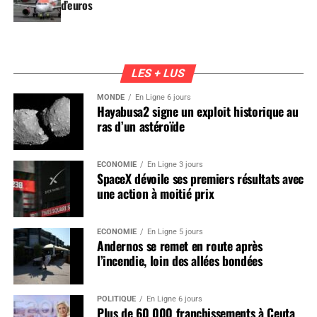
d’euros
LES + LUS
MONDE
En Ligne 6 jours
Hayabusa2 signe un exploit historique au
ras d’un astéroïde
ÉCONOMIE
En Ligne 3 jours
SpaceX dévoile ses premiers résultats avec
une action à moitié prix
ÉCONOMIE
En Ligne 5 jours
Andernos se remet en route après
l’incendie, loin des allées bondées
POLITIQUE
En Ligne 6 jours
Plus de 60 000 franchissements à Ceuta