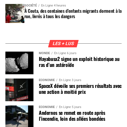
SOCIÉTÉ
En Ligne 4 heures
À Ceuta, des centaines d’enfants migrants dorment à la
rue, livrés à tous les dangers
LES + LUS
MONDE
En Ligne 6 jours
Hayabusa2 signe un exploit historique au
ras d’un astéroïde
ÉCONOMIE
En Ligne 3 jours
SpaceX dévoile ses premiers résultats avec
une action à moitié prix
ÉCONOMIE
En Ligne 5 jours
Andernos se remet en route après
l’incendie, loin des allées bondées