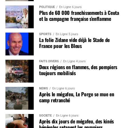
POLITIQUE
En Ligne 6 jours
Plus de 60 000 franchissements à Ceuta
et la campagne française s’enflamme
SPORTS
En Ligne 5 jours
La folie Zidane vide déjà le Stade de
France pour les Bleus
FAITS DIVERS
En Ligne 4 jours
Deux régions en flammes, des pompiers
toujours mobilisés
NEWS
En Ligne 6 jours
Après le mégafeu, Le Porge se mue en
camp retranché
SOCIÉTÉ
En Ligne 6 jours
Après dix jours de mégafeu, des kinés
bénévoles retapent les pompiers