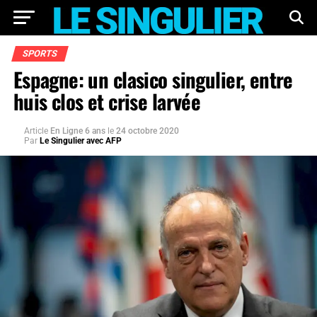
SPORTS
Espagne: un clasico singulier, entre
huis clos et crise larvée
Article
En Ligne 6 ans
le
24 octobre 2020
Par
Le Singulier avec AFP